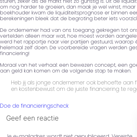
sturen, zeker als de markt niet zo gunstig is. Uit de liqui
om nog harder te groeien, dan maak je wel winst, maar 
boekhouder kwam de liquiditeitsprognose er binnen een
berekeningen bleek dat de begroting beter iets voorzic
De ondernemer had van ons toegang gekregen tot ons g
vertelden alleen maar wat, hoe moest worden aangelev
werd het rapportje naar vier partijen gestuurd, waarop
helemaal zelf doen. De voorbereide vragen werden gest
financiering!
Moraal van het verhaal: een bewezen concept, een goe
aan geld kan komen om de volgende stap te maken.
Heb jij als jonge ondernemer ook behoefte aan f
en kostenbewust om de juiste financiering te reg
Doe de financieringscheck
Geef een reactie
Je e-mailadres wordt niet gepubliceerd.
Vereiste