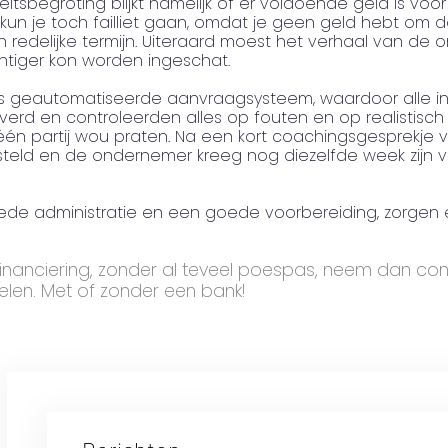
diteitsbegroting blijkt namelijk of er voldoende geld is vo
kun je toch failliet gaan, omdat je geen geld hebt om d
 redelijke termijn. Uiteraard moest het verhaal van de
htiger kon worden ingeschat.
eautomatiseerde aanvraagsysteem, waardoor alle infor
erd en controleerden alles op fouten en op realistisc
 één partij wou praten. Na een kort coachingsgesprekje
eld en de ondernemer kreeg nog diezelfde week zijn vo
de administratie en een goede voorbereiding, zorgen 
inanciering, zonder al teveel poespas, neem dan cont
elen. Met of zonder een bank!