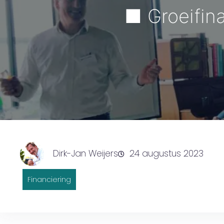
■ Groeifin
Dirk-Jan Weijers
24 augustus 2023
Financiering