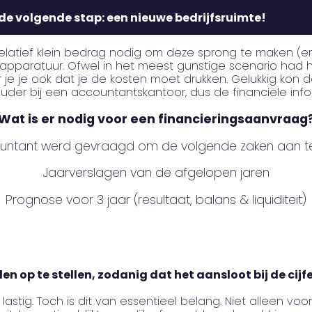
r de volgende stap: een nieuwe bedrijfsruimte!
elatief klein bedrag nodig om deze sprong te maken (en
 apparatuur. Ofwel in het meest gunstige scenario had 
je je ook dat je de kosten moet drukken. Gelukkig kon d
er bij een accountantskantoor, dus de financiële info
Wat is er nodig voor een financieringsaanvraag
untant werd gevraagd om de volgende zaken aan te 
Jaarverslagen van de afgelopen jaren
Prognose voor 3 jaar (resultaat, balans & liquiditeit)
 op te stellen, zodanig dat het aansloot bij de cijfe
astig. Toch is dit van essentieel belang. Niet alleen vo