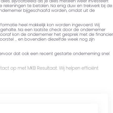
or alles. Bijvoorbeeld als je alles meteen weer investeert
e rekeningen te betalen. Na enig duw en trekwerk bij de
 ondernemer bijgeschaafd worden, omdat uit de
matie heel makkelijk kon worden ingevoerd. Wij
h gehalte. Na een laatste check door de ondernemer
 vooraf kon de ondernemer het gesprek met de financier
orstel … en bovendien diezelfde week nog zijn
ervoor dat ook een recent gestarte onderneming snel
act op met MKB Resultaat. Wij helpen efficiënt