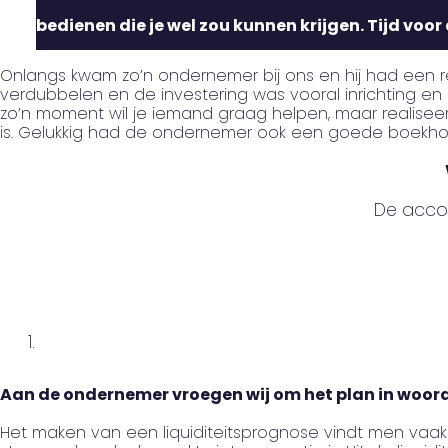
bedienen die je wel zou kunnen krijgen. Tijd voo
Onlangs kwam zo’n ondernemer bij ons en hij had een r
verdubbelen en de investering was vooral inrichting en
zo’n moment wil je iemand graag helpen, maar realiseer 
is. Gelukkig had de ondernemer ook een goede boekhoud
De acco
Aan de ondernemer vroegen wij om het plan in woorden
Het maken van een liquiditeitsprognose vindt men vaak l