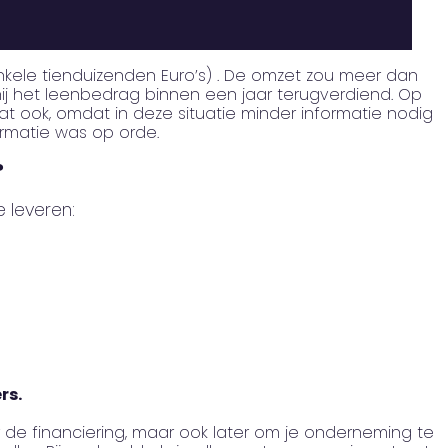
kele tienduizenden Euro’s) . De omzet zou meer dan
hij het leenbedrag binnen een jaar terugverdiend. Op
at ook, omdat in deze situatie minder informatie nodig
rmatie was op orde.
?
leveren:
rs.
or de financiering, maar ook later om je onderneming te