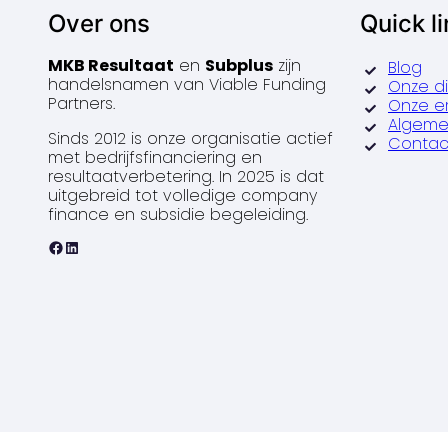
Over ons
Quick l
MKB Resultaat
en
Subplus
zijn
Blog
handelsnamen van Viable Funding
Onze d
Partners.
Onze e
Algeme
Sinds 2012 is onze organisatie actief
Contac
met bedrijfsfinanciering en
resultaatverbetering. In 2025 is dat
uitgebreid tot volledige company
finance en subsidie begeleiding.
Facebook
LinkedIn