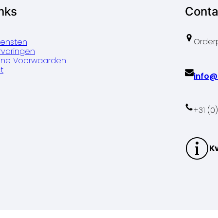
inks
Conta
Order
iensten
rvaringen
ne Voorwaarden
t
info@
+31 (0
K