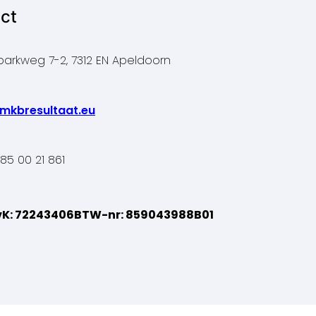
ct
parkweg 7-2, 7312 EN Apeldoorn
mkbresultaat.eu
)85 00 21 861
vK: 72243406
BTW-nr: 859043988B01